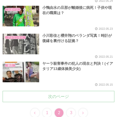
2022.05.24
小鴨由水の旦那が離婚後に病死！子供や現
スポーツ
在の職業は？
2022.05.23
小川彩佳と櫻井翔のベランダ写真！時計が
アナウンサー
復縁を裏付ける証拠？
2022.05.21
ヤーラ殺害事件の犯人の現在と判決！(イア
事件
タリア13歳体操美少女)
2022.05.15
次のページ
1
2
3