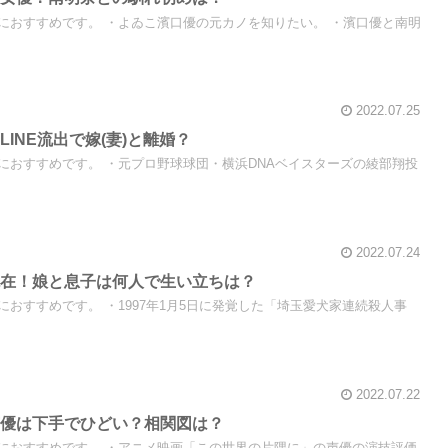
におすすめです。 ・よゐこ濱口優の元カノを知りたい。 ・濱口優と南明
2022.07.25
INE流出で嫁(妻)と離婚？
におすすめです。 ・元プロ野球球団・横浜DNAベイスターズの綾部翔投
2022.07.24
現在！娘と息子は何人で生い立ちは？
おすすめです。 ・1997年1月5日に発覚した「埼玉愛犬家連続殺人事
2022.07.22
声優は下手でひどい？相関図は？
におすすめです。 ・アニメ映画「この世界の片隅に」の声優の演技評価