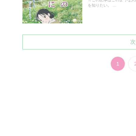
を知りたい。 ...
次
1