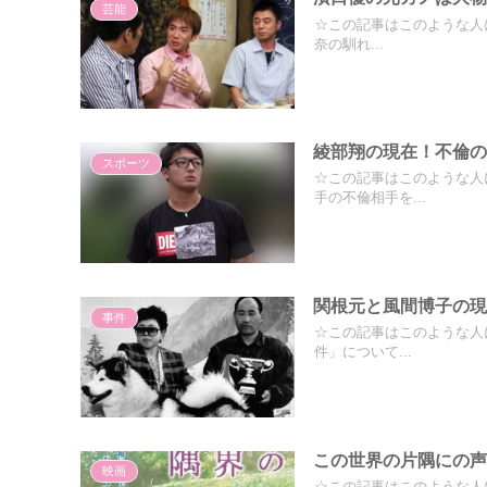
芸能
☆この記事はこのような人
奈の馴れ...
綾部翔の現在！不倫のL
スポーツ
☆この記事はこのような人
手の不倫相手を...
関根元と風間博子の
事件
☆この記事はこのような人に
件」について...
この世界の片隅にの
映画
☆この記事はこのような人