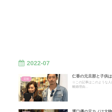
2022-07
仁香の元旦那と子供
芸能
☆この記事はこのような人
離婚理由...
濱口優の元カノは大