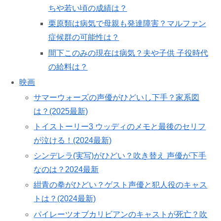
ちや若い頃の成績は？
栗原類は病気で母親も発達障害？マルファン
症候群の可能性は？
間下このみの現在は病気？夫や子供 子役時代
の給料は？
映画
サマーウォーズの声優がひどいし下手？家系図
は？(2025最新)
トイストーリー3 ウッディのメモと最後のセリフ
が泣ける！(2024最新)
シンデレラ(実写)がひどい？吹き替え 声優が下手
なのは？2024最新
紺青の拳がひどい？ゲスト声優と犯人役のキャス
トは？(2024最新)
パイレーツオブカリビアンのキャストが死亡？吹