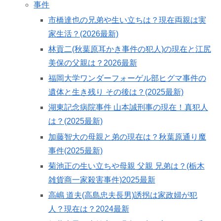
事件
市橋達也の兄弟や生い立ちは？現在両親は実
家生活？(2026最新)
林貢二(秋葉原耳かき事件の犯人)の現在と江尻
美保の父親は？2026最新
福岡大学ワンダーフォーゲル部ヒグマ事件の
遺体と生き残り その後は？(2025最新)
湖東記念病院事件 山本誠刑事の現在！真犯人
は？(2025最新)
加藤智大の母親と弟の現在は？秋葉原通り魔
事件(2025最新)
菊池正の生い立ちや母親 父親 兄弟は？(栃木
雑貨商一家殺害事件)2025最新
高嶋 道夫(高島忠夫長男)誘拐は家政婦が犯
人？現在は？2024最新