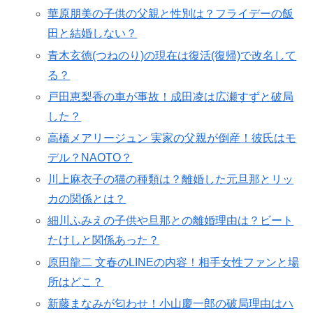
華原朋美の子供の父親と性別は？フライデーの飯
田と結婚しない？
青木玄徳(つねのり)の現在は復活(復帰)で改名して
る？
戸田恵梨香の車が事故！成田凌は広瀬すずと破局
した？
高橋メアリージュン 実家の父親が倒産！彼氏はモ
デル？NAOTO？
川上麻衣子の猫の種類は？離婚した元旦那とリッ
カの関係とは？
細川ふみえの子供や旦那との離婚理由は？ビート
たけしと関係あった？
原田龍二 文春のLINEの内容！相手女性ファンと場
所はどこ？
新藤まなみが匂わせ！小山慶一郎の破局理由はハ