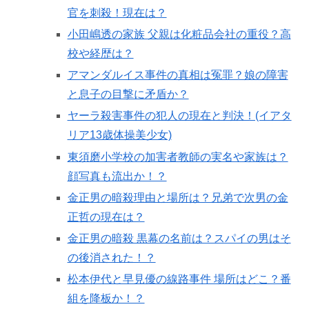
官を刺殺！現在は？
小田嶋透の家族 父親は化粧品会社の重役？高
校や経歴は？
アマンダルイス事件の真相は冤罪？娘の障害
と息子の目撃に矛盾か？
ヤーラ殺害事件の犯人の現在と判決！(イアタ
リア13歳体操美少女)
東須磨小学校の加害者教師の実名や家族は？
顔写真も流出か！？
金正男の暗殺理由と場所は？兄弟で次男の金
正哲の現在は？
金正男の暗殺 黒幕の名前は？スパイの男はそ
の後消された！？
松本伊代と早見優の線路事件 場所はどこ？番
組を降板か！？