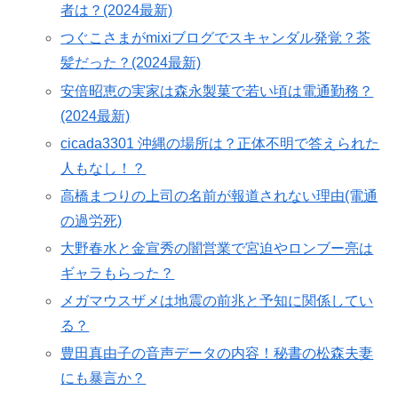
者は？(2024最新)
つぐこさまがmixiブログでスキャンダル発覚？茶
髪だった？(2024最新)
安倍昭恵の実家は森永製菓で若い頃は電通勤務？
(2024最新)
cicada3301 沖縄の場所は？正体不明で答えられた
人もなし！？
高橋まつりの上司の名前が報道されない理由(電通
の過労死)
大野春水と金宣秀の闇営業で宮迫やロンブー亮は
ギャラもらった？
メガマウスザメは地震の前兆と予知に関係してい
る？
豊田真由子の音声データの内容！秘書の松森夫妻
にも暴言か？