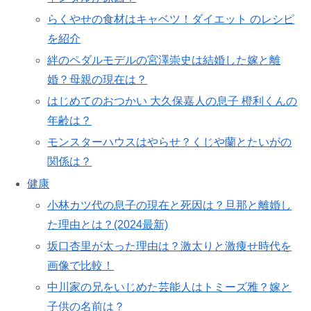
らくやせの食材はキャベツ！ダイエット のレシピ
を紹介
絆のペダルモデルの宮澤崇史は結婚した嫁と離
婚？母親の現在は？
はじめてのおつかい 大久保嘉人の息子 橙利くんの
年齢は？
モンスターハウスはやらせ？くじや蘭とたいがの
関係は？
健康
小林カツ代の息子の現在と死因は？旦那と離婚し
た理由とは？(2024最新)
坂口杏里が太った理由は？激太りと激痩せ時代を
画像で比較！
中川家の兄をいじめた芸能人はトミーズ雅？嫁と
子供の名前は？