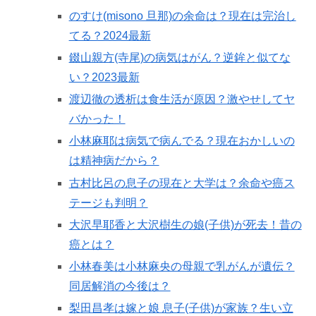
のすけ(misono 旦那)の余命は？現在は完治し
てる？2024最新
錣山親方(寺尾)の病気はがん？逆鉾と似てな
い？2023最新
渡辺徹の透析は食生活が原因？激やせしてヤ
バかった！
小林麻耶は病気で病んでる？現在おかしいの
は精神病だから？
古村比呂の息子の現在と大学は？余命や癌ス
テージも判明？
大沢早耶香と大沢樹生の娘(子供)が死去！昔の
癌とは？
小林春美は小林麻央の母親で乳がんが遺伝？
同居解消の今後は？
梨田昌孝は嫁と娘 息子(子供)が家族？生い立