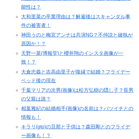
能性は？
大和里菜の卒業理由は？解雇後はスキャンダル事
件の被害者！
神田うのと梅宮アンナは共演NG？不仲説と確執が
原因か！？
天野一菜(博報堂)と櫻井翔のインスタ画像が一
致！？
大倉忠義と吉高由里子が復縁で結婚？フライデー
ベッド後の現在
千葉マリアの次男(画像)は松方弘樹の隠し子？長男
の父親は誰？
相葉雅紀の結婚相手(画像)の名前は？バツイチとの
情報も！
キラリ(gto)の旦那と子供は？森田剛とのフライデ
ー画像も！？