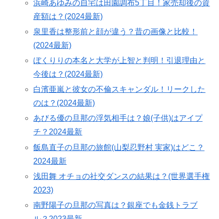
浜崎あゆみの自宅は田園調布5丁目！家売却後の資
産額は？(2024最新)
泉里香は整形前と顔が違う？昔の画像と比較！
(2024最新)
ぼくりりの本名と大学が上智と判明！引退理由と
今後は？(2024最新)
白濱亜嵐と彼女の不倫スキャンダル！リークした
のは？(2024最新)
あびる優の旦那の浮気相手は？娘(子供)はアイプ
チ？2024最新
飯島直子の旦那の旅館(山梨忍野村 実家)はどこ？
2024最新
浅田舞 オチョの社交ダンスの結果は？(世界選手権
2023)
南野陽子の旦那の写真は？銀座でも金銭トラブ
ル？2023最新