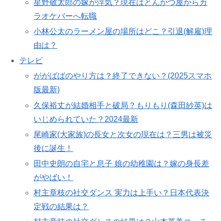
星野敬太郎の嫁が浮気？現在はとんかつ屋からカ
ラオケバーへ転職
小林公太のラーメン屋の場所はどこ？引退(解雇)理
由は？
テレビ
ががばばのやり方は？終了できない？(2025スマホ
版最新)
久保裕丈が結婚相手と破局？もりもり(森田紗英)は
いじめられていた？2024最新
尾崎家(大家族)の長女と次女の現在は？三男は被災
後に誕生！
田中史朗の自宅と息子 娘の幼稚園は？嫁の身長差
がやばい！
村主章枝の社交ダンス 実力は上手い？日本代表決
定戦の結果は？