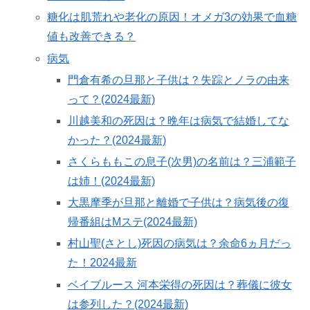
糖化は肌荒れや老化の原因！オメガ3の効果で血糖
値も改善できる？
病気
門倉有希の旦那と子供は？失踪とノラの由来
って？(2024最新)
川越美和の死因は？晩年は病気で結婚してな
かった？(2024最新)
さくらももこの息子(次男)の名前は？三浦範子
は姉！(2024最新)
大黒摩季が旦那と離婚で子供は？病気後の復
帰番組はMステ(2024最新)
村山聖(さとし)死因の病気は？余命6ヵ月だっ
た！2024最新
ベイブルース 河本栄得の死因は？葬儀に彼女
は参列した？(2024最新)