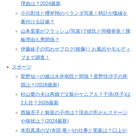
理由は？2024最新
小川彩佳と櫻井翔のベランダ写真！時計が復縁を
裏付ける証拠？
山本里菜がフラッシュ(写真)で彼氏と同棲発覚！降
板理由も男関係？
伊藤綾子の匂わせブログ(画像)！お風呂やモルディ
ブまで調査！
スポーツ
星野仙一の娘は永井病院と関係？星野扶沙子の死
因は？(2026最新)
杉山愛の夫は再婚で父親がケニア人？子供(息子)は
2人目？2026最新
西脇充子と魁皇の子供は？現在の乳がんステージ
や病状は？(2024最新)
本田真凛の父(本田 竜一)の仕事と実家は？口上が