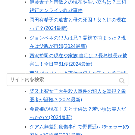
伊藤素子と南敏之の現在や生い立ちは？三和
銀行オンライン詐欺事件
岡田有希子の遺書と母の死因！父と姉の現在
って？(2024最新)
ジョンベネの犯人は兄？霊視で捕まった？現
在は父親が再婚(2024最新)
西沢裕司の現在や家族 自宅は？長島機長が被
害に！全日空61便(2024最新)
西鉄バスジャック事件の犯人の現在と谷口誠
一の生い立ちは？2024最新
柴又上智女子大生殺人事件の犯人を霊視？歯
医者が証拠？(2024最新)
金賢姫の現在！夫と子供は？若い頃は美人だ
ったの？(2024最新)
グアム無差別殺傷事件で野原遥(バチェラー)の