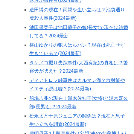
家族が犠牲者(2024最新)
造田博の現在！両親や生い立ちは？池袋通り
魔殺人事件(2024最新)
池田果菜子は池田優子の娘(長女)で現在は結婚
してる？2024最新
横山ゆかりの犯人はルパン？現在は死亡せず
生きている？(2024最新)
タケノコ掘り失踪事件(大西有紀)の真相は？警
察犬が吠えた？2024最新
ディアトロフ峠事件はカルマン渦？放射能や
イエティ説は嘘？(2024最新)
船場吉兆の現在！湯木佐知子(女将)と湯木喜久
郎(長男)は？2024最新
松永太と千原ジュニアの関係は？現在と息子
生い立ちを調査(2024最新)
豊明母子4人殺害事件は父親(夫)の加藤博人が