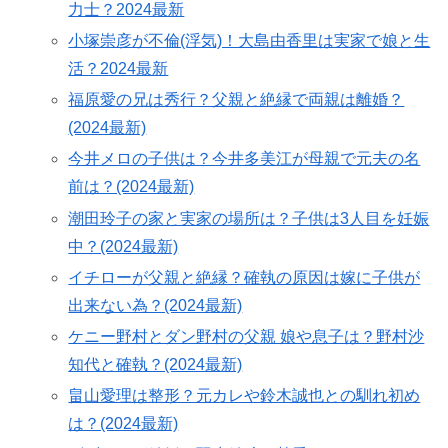
力士？2024最新
小塚崇彦が不倫(浮気)！大島由香里は実家で娘と生
活？2024最新
福原愛の兄は秀行？父親と絶縁で両親は離婚？
(2024最新)
今井メロの子供は？今井多美江が母親で元夫の名
前は？(2024最新)
潮田玲子の家と実家の場所は？子供は3人目を妊娠
中？(2024最新)
イチローが父親と絶縁？確執の原因は嫁に子供が
出来ない為？(2024最新)
ケニー野村とダン野村の父親 娘や息子は？野村沙
知代と確執？(2024最新)
畠山愛理は整形？元カレや鈴木誠也との馴れ初め
は？(2024最新)