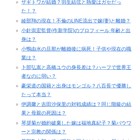
ザギトワが結婚？羽生結弦と熱愛はガセだっ
た！？
綾部翔の現在！不倫のLINE流出で嫁(妻)と離婚？
小針崇宏監督(作新学院)のプロフィール 年齢と出
身は？
小鴨由水の旦那が離婚後に病死！子供や現在の職
業は？
卜部弘嵩と高橋ユウの身長差は？ハーフで世界王
者なのに弱い？
豪栄道の国籍と出身はモンゴル？八百長で優勝し
たって本当？
伊調馨と吉田沙保里の対戦成績は？同じ階級の結
果と母親の死因は？
琴奨菊が婚約破棄した嫁は福地真紀子？菊バウワ
ーと宗教の関係は？