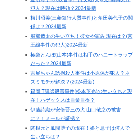
犯人？現在は時効？2024最新
梅川昭美(三菱銀行人質事件)と角田美代子の関
係は？2024最新
服部恭太の生い立ち！彼女や家族 現在は？(京
王線事件の犯人)2024最新
極楽とんぼ(山本)事件は相手のハニートラップ
だった？2024最新
吉展ちゃん誘拐殺人事件は小原保が犯人？ネ
ズミモチが解決？(2024最新)
福岡IT講師殺害事件(松本英光)の生い立ちと現
在！ハゲックスは自業自得？
伊藤詩織が安倍晋三の犬 山口敬之の被害
に？！メールが証拠？
関根元と風間博子の現在！娘と息子は何人で
生い立ちは？