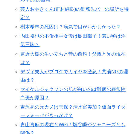
芸人おやきくん(正村綱良)の勤務先バーの場所を特
定？
樹木希林の死因は？病気で目がおかしかった？
内田裕也の不倫相手女優は島田陽子！若い頃は浮
気三昧？
兼近大樹の生い立ちと昔の前科！父親と兄の現在
は？
デヴィ夫人がブログでカイヤを激怒！共演NGの理
由は？
マイケルジャクソンの肌が白いのは難病の尋常性
白斑が原因？
吉沢亮の元カノは志保？清水富美加？仮面ライダ
ーフォーゼがきっかけ？
青山真麻の現在とWiki！塩谷瞬やジャニーズとも
関係？