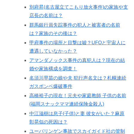
別府昇(名古屋立てこもり放火事件)の家族や支
店長の名前は？
群馬銀行員失踪事件の犯人と被害者の名前
は？家族のその後は？
甲府事件の場所と目撃は嘘？UFOと宇宙人に
遭遇していなかった？
アマンダノックス事件の真犯人は？現在の結
婚や家族構成を調査！
名須川早苗の娘や夫 犯行声名文は？札幌連続
ガスボンベ爆破事件
高橋裕子の現在！元夫や家庭教師 子供の名前
(福岡スナックママ連続保険金殺人)
中江滋樹は息子(子供)と妻 彼女がいた？麻原
彰晃似の死因は？
ユーバリンゲン事故でスカイガイド社の管制