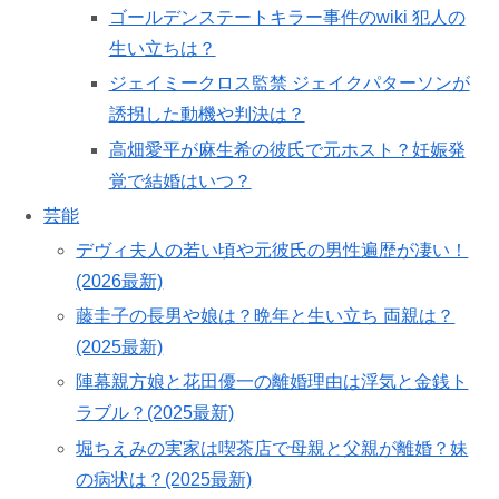
ゴールデンステートキラー事件のwiki 犯人の
生い立ちは？
ジェイミークロス監禁 ジェイクパターソンが
誘拐した動機や判決は？
高畑愛平が麻生希の彼氏で元ホスト？妊娠発
覚で結婚はいつ？
芸能
デヴィ夫人の若い頃や元彼氏の男性遍歴が凄い！
(2026最新)
藤圭子の長男や娘は？晩年と生い立ち 両親は？
(2025最新)
陣幕親方娘と花田優一の離婚理由は浮気と金銭ト
ラブル？(2025最新)
堀ちえみの実家は喫茶店で母親と父親が離婚？妹
の病状は？(2025最新)