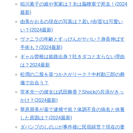
稲川素子の娘や実家は？夫は脳梗塞で死去！(2024
最新)
由美かおるの現在の写真は？若い頃(昔)は可愛い
い？(2024最新)
ヴァニラの年齢とすっぴんがヤバい？身長伸ばす
手術も？(2024最新)
ギャル曽根は姫路出身？吐きダコと太らない理由
は？2024最新
松潤の二股を葵つかさがリーク？中村勘三郎の葬
儀で出合う？
堂本光一の彼女は武田舞香？Shockの共演がきっ
かけ？(2024最新)
華原朋美が薬で逮捕寸前？体調不良の病名と休養
した原因は？(2024最新)
ダパンプのしのぶが事件後に民宿経営？現在の妻