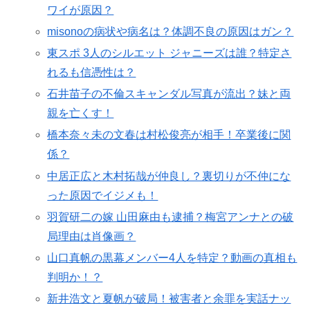
ワイが原因？
misonoの病状や病名は？体調不良の原因はガン？
東スポ 3人のシルエット ジャニーズは誰？特定さ
れるも信憑性は？
石井苗子の不倫スキャンダル写真が流出？妹と両
親を亡くす！
橋本奈々未の文春は村松俊亮が相手！卒業後に関
係？
中居正広と木村拓哉が仲良し？裏切りが不仲にな
った原因でイジメも！
羽賀研二の嫁 山田麻由も逮捕？梅宮アンナとの破
局理由は肖像画？
山口真帆の黒幕メンバー4人を特定？動画の真相も
判明か！？
新井浩文と夏帆が破局！被害者と余罪を実話ナッ