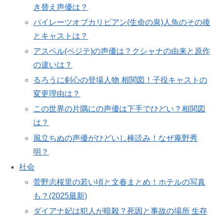
き替え声優は？
パイレーツオブカリビアン(生命の泉)人魚のその後
とキャストは？
アスベル(ペジテ)の声優は？クシャナの由来と原作
の違いは？
るろうに剣心の登場人物 相関図！子役キャストの
変更理由は？
この世界の片隅にの声優は下手でひどい？相関図
は？
風立ちぬの声優がひどいし棒読み！なぜ庵野秀
明？
社会
菅野志桜里の若い頃と文春まとめ！ホテルの写真
も？(2025最新)
ダイアナ妃は犯人が暗殺？死因と事故の場所 生存