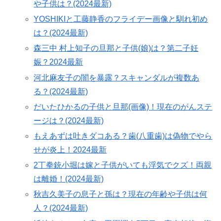
や子供は？(2024最新)
YOSHIKIと工藤静香のフライデー画像と馴れ初め
は？(2024最新)
森三中 村上知子の旦那と子供(娘)は？第二子妊
娠？2024最新
河北麻友子の闇を暴露？スキャンダルが複数あ
る？(2024最新)
だいたひかるの子供と旦那(画像)！現在のがんステ
ージは？(2024最新)
もえあずは吐きダコある？歯(八重歯)は偽物でやら
せが炎上！2024最新
2丁拳銃小堀は嫁と子供がいても浮気でクズ！両親
は離婚！(2024最新)
秋吉久美子の息子と孫は？現在の年齢や子供は何
人？(2024最新)