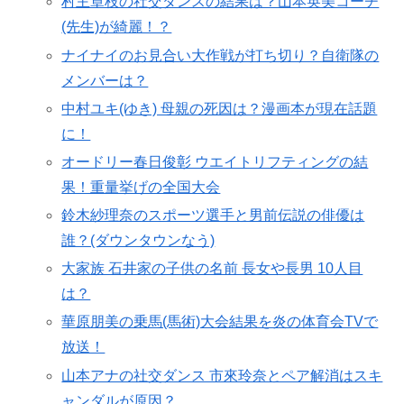
村主章枝の社交ダンスの結果は？山本英美コーチ
(先生)が綺麗！？
ナイナイのお見合い大作戦が打ち切り？自衛隊の
メンバーは？
中村ユキ(ゆき) 母親の死因は？漫画本が現在話題
に！
オードリー春日俊彰 ウエイトリフティングの結
果！重量挙げの全国大会
鈴木紗理奈のスポーツ選手と男前伝説の俳優は
誰？(ダウンタウンなう)
大家族 石井家の子供の名前 長女や長男 10人目
は？
華原朋美の乗馬(馬術)大会結果を炎の体育会TVで
放送！
山本アナの社交ダンス 市來玲奈とペア解消はスキ
ャンダルが原因？