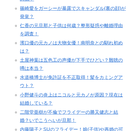
篠崎愛をガーシーが暴露でスキャンダル(裏の顔)が
発覚？
仁香の元旦那と子供は何歳？整形疑惑や離婚理由
を調査！
濱口優の元カノは大物女優！南明奈との馴れ初め
は？
土屋神葉は五色工の声優が下手でひどい？難聴の
噂は本当？
水道橋博士が免許証を不正取得！髪をカミングア
ウト？
小野健斗の炎上はニコルと元カノが原因？現在は
結婚している？
二階堂亜樹が不倫でフライデーの勝又健志と結
婚？いでこうへいが旦那！
内藤陽子とSUのフライデー！娘(子供)や再婚の可