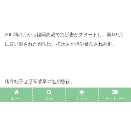
2007年1月から福岡高裁で控訴審がスタートし、同年9月
に言い渡された判決は、松永太が控訴棄却され死刑。
緒方純子は原審破棄の無期懲役。
ホーム
検索
トップ
サイドバー
検察は緒方純子の無期懲役を不服として上告。