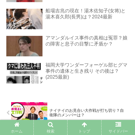
船場吉兆の現在！湯木佐知子(女将)と
湯木喜久郎(長男)は？2024最新
アマンダルイス事件の真相は冤罪？娘
の障害と息子の目撃に矛盾か？
福岡大学ワンダーフォーゲル部ヒグマ
事件の遺体と生き残り その後は？
(2025最新)
ナイナイのお見合い大作戦が打ち切り？自
衛隊のメンバーは？
ホーム
検索
トップ
サイドバー