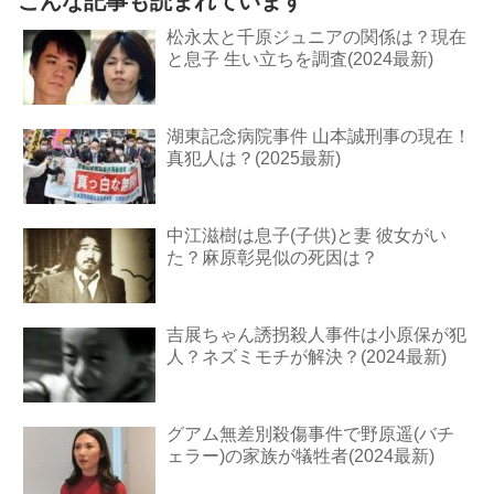
こんな記事も読まれています
松永太と千原ジュニアの関係は？現在
と息子 生い立ちを調査(2024最新)
湖東記念病院事件 山本誠刑事の現在！
真犯人は？(2025最新)
中江滋樹は息子(子供)と妻 彼女がい
た？麻原彰晃似の死因は？
吉展ちゃん誘拐殺人事件は小原保が犯
人？ネズミモチが解決？(2024最新)
グアム無差別殺傷事件で野原遥(バチ
ェラー)の家族が犠牲者(2024最新)